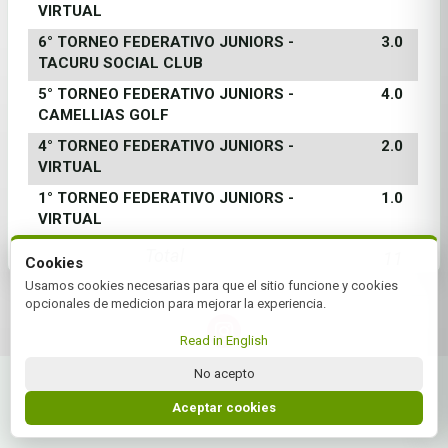
VIRTUAL
6° TORNEO FEDERATIVO JUNIORS -
3.0
TACURU SOCIAL CLUB
5° TORNEO FEDERATIVO JUNIORS -
4.0
CAMELLIAS GOLF
4° TORNEO FEDERATIVO JUNIORS -
2.0
VIRTUAL
1° TORNEO FEDERATIVO JUNIORS -
1.0
VIRTUAL
Total
11
Cookies
Usamos cookies necesarias para que el sitio funcione y cookies
opcionales de medicion para mejorar la experiencia.
Read in English
© 2026 Federación NEA Juniors | by Plus+Golf
No acepto
Website powered by
Plus+Golf
Aceptar cookies