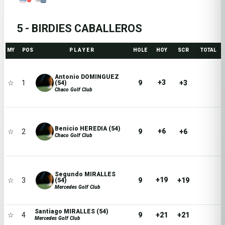
5 - BIRDIES CABALLEROS
MY
POS
P L A Y E R
HOLE
HOY
SCR
TOTAL
Antonio DOMINGUEZ
+3
☆
1
9
+3
(54)
Chaco Golf Club
Benicio HEREDIA (54)
+6
☆
2
9
+6
Chaco Golf Club
Segundo MIRALLES
+19
☆
3
9
+19
(54)
Mercedes Golf Club
Santiago MIRALLES (54)
☆
4
9
+21
+21
Mercedes Golf Club